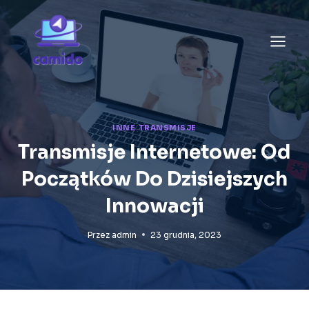
Przejdź
do
treści
INNE
|
TRANSMISJE
Transmisje Internetowe: Od
Początków Do Dzisiejszych
Innowacji
Przez
admin
23 grudnia, 2023